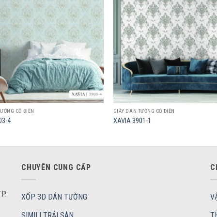
wishlist
TƯỜNG CỔ ĐIỂN
GIẤY DÁN TƯỜNG CỔ ĐIỂN
03-4
XAVIA 3901-1
CHUYÊN CUNG CẤP
C
P.
XỐP 3D DÁN TƯỜNG
V
SIMILI TRẢI SÀN
T