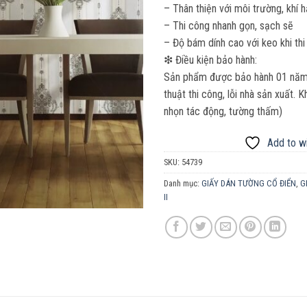
– Thân thiện với môi trường, khí 
– Thi công nhanh gọn, sạch sẽ
– Độ bám dính cao với keo khi thi
❇ Điều kiện bảo hành:
Sản phẩm được bảo hành 01 năm. 
thuật thi công, lỗi nhà sản xuất.
nhọn tác động, tường thấm)
Add to wi
SKU:
54739
Danh mục:
GIẤY DÁN TƯỜNG CỔ ĐIỂN
,
G
II