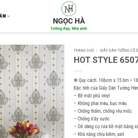
HẨM
TRANG CHỦ
/
GIẤY DÁN TƯỜNG CỔ 
HOT STYLE 650
Add to
wishlist
❇ Quy cách: 106cm x 15.6m = 1
Đặc tính của Giấy Dán Tường Hàn
– Bề mặt phủ vinyl
– Không phai màu, bạc màu
– Chống thấm, chống rêu mốc.
– Chống trầy xước
– Dễ dàng cọ rửa bề mặt bằng xà
– Khả năng chịu kiềm, axit