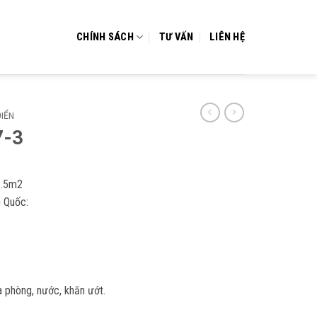
CHÍNH SÁCH
TƯ VẤN
LIÊN HỆ
ĐIỂN
7-3
6.5m2
 Quốc:
 phòng, nước, khăn ướt.