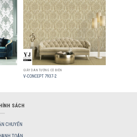
wishlist
wishlist
GIẤY DÁN TƯỜNG CỔ ĐIỂN
V-CONCEPT 7937-2
HÍNH SÁCH
ẬN CHUYỂN
HANH TOÁN