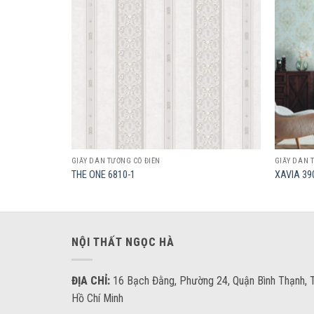
wishlist
wishlist
GIẤY DÁN TƯỜNG CỔ ĐIỂN
GIẤY DÁN 
THE ONE 6810-1
XAVIA 39
NỘI THẤT NGỌC HÀ
ĐỊA CHỈ:
16 Bạch Đằng, Phường 24, Quận Bình Thạnh, T
Hồ Chí Minh