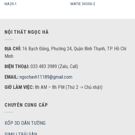
NA20-1
MATIE 34506-2
NỘI THẤT NGỌC HÀ
ĐỊA CHỈ:
16 Bạch Đằng, Phường 24, Quận Bình Thạnh, TP. Hồ Chí
Minh
ĐIỆN THOẠI:
033 483 3989 (Zalo, Call)
EMAIL:
ngochavh11189@gmail.com
GIỜ LÀM VIỆC:
8h AM – 8h PM (Thứ 2 -> Chủ nhật)
CHUYÊN CUNG CẤP
XỐP 3D DÁN TƯỜNG
SIMILI TRẢI SÀN