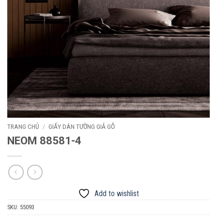
TRANG CHỦ
/
GIẤY DÁN TƯỜNG GIẢ GỖ
NEOM 88581-4
Add to wishlist
SKU:
55093