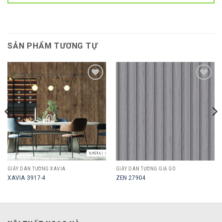
SẢN PHẨM TƯƠNG TỰ
Add to
Add to
wishlist
wishlist
GIẤY DÁN TƯỜNG XAVIA
GIẤY DÁN TƯỜNG GIẢ GỖ
XAVIA 3917-4
ZEN 27904