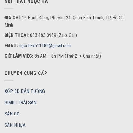
NỘI THẤT NGỌC HÀ
ĐỊA CHỈ:
16 Bạch Đằng, Phường 24, Quận Bình Thạnh, TP. Hồ Chí
Minh
ĐIỆN THOẠI:
033 483 3989 (Zalo, Call)
EMAIL:
ngochavh11189@gmail.com
GIỜ LÀM VIỆC:
8h AM – 8h PM (Thứ 2 -> Chủ nhật)
CHUYÊN CUNG CẤP
XỐP 3D DÁN TƯỜNG
SIMILI TRẢI SÀN
SÀN GỖ
SÀN NHỰA