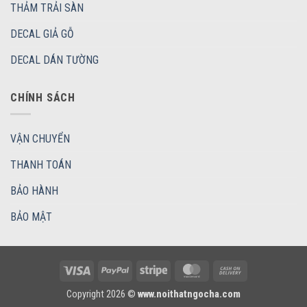
THẢM TRẢI SÀN
DECAL GIẢ GỖ
DECAL DÁN TƯỜNG
CHÍNH SÁCH
VẬN CHUYỂN
THANH TOÁN
BẢO HÀNH
BẢO MẬT
Visa
PayPal
Stripe
MasterCard
Cash
On
Copyright 2026 ©
www.noithatngocha.com
Delivery