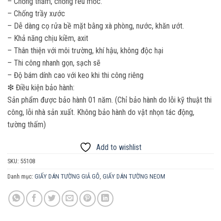
– Chống thấm, chống rêu mốc.
– Chống trầy xước
– Dễ dàng cọ rửa bề mặt bằng xà phòng, nước, khăn ướt.
– Khả năng chịu kiềm, axit
– Thân thiện với môi trường, khí hậu, không độc hại
– Thi công nhanh gọn, sạch sẽ
– Độ bám dính cao với keo khi thi công riêng
❇ Điều kiện bảo hành:
Sản phẩm được bảo hành 01 năm. (Chỉ bảo hành do lỗi kỹ thuật thi
công, lỗi nhà sản xuất. Không bảo hành do vật nhọn tác động,
tường thấm)
Add to wishlist
SKU:
55108
Danh mục:
GIẤY DÁN TƯỜNG GIẢ GỖ
,
GIẤY DÁN TƯỜNG NEOM