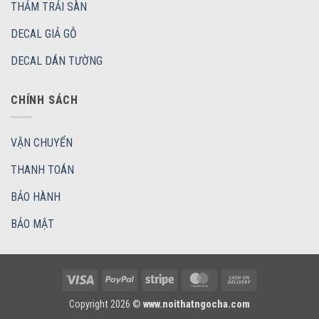
THẢM TRẢI SÀN
DECAL GIẢ GỖ
DECAL DÁN TƯỜNG
CHÍNH SÁCH
VẬN CHUYỂN
THANH TOÁN
BẢO HÀNH
BẢO MẬT
Visa
PayPal
Stripe
MasterCard
Cash
On
Copyright 2026 ©
www.noithatngocha.com
Delivery