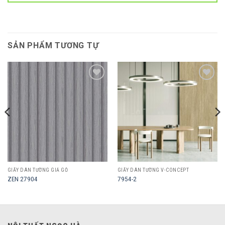
SẢN PHẨM TƯƠNG TỰ
Add to
Add to
wishlist
wishlist
GIẤY DÁN TƯỜNG GIẢ GỖ
GIẤY DÁN TƯỜNG V-CONCEPT
ZEN 27904
7954-2