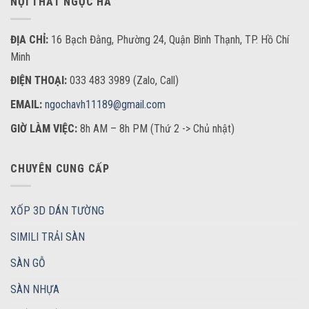
NỘI THẤT NGỌC HÀ
ĐỊA CHỈ:
16 Bạch Đằng, Phường 24, Quận Bình Thạnh, TP. Hồ Chí
Minh
ĐIỆN THOẠI:
033 483 3989 (Zalo, Call)
EMAIL:
ngochavh11189@gmail.com
GIỜ LÀM VIỆC:
8h AM – 8h PM (Thứ 2 -> Chủ nhật)
CHUYÊN CUNG CẤP
XỐP 3D DÁN TƯỜNG
SIMILI TRẢI SÀN
SÀN GỖ
SÀN NHỰA