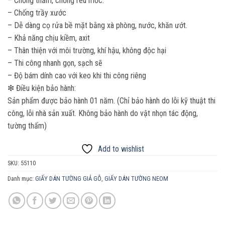
– Chống thấm, chống rêu mốc.
– Chống trầy xước
– Dễ dàng cọ rửa bề mặt bằng xà phòng, nước, khăn ướt.
– Khả năng chịu kiềm, axit
– Thân thiện với môi trường, khí hậu, không độc hại
– Thi công nhanh gọn, sạch sẽ
– Độ bám dính cao với keo khi thi công riêng
❇ Điều kiện bảo hành:
Sản phẩm được bảo hành 01 năm. (Chỉ bảo hành do lỗi kỹ thuật thi
công, lỗi nhà sản xuất. Không bảo hành do vật nhọn tác động,
tường thấm)
Add to wishlist
SKU:
55110
Danh mục:
GIẤY DÁN TƯỜNG GIẢ GỖ
,
GIẤY DÁN TƯỜNG NEOM