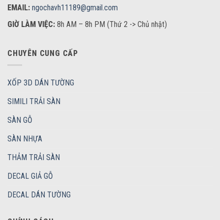
EMAIL:
ngochavh11189@gmail.com
GIỜ LÀM VIỆC:
8h AM – 8h PM (Thứ 2 -> Chủ nhật)
CHUYÊN CUNG CẤP
XỐP 3D DÁN TƯỜNG
SIMILI TRẢI SÀN
SÀN GỖ
SÀN NHỰA
THẢM TRẢI SÀN
DECAL GIẢ GỖ
DECAL DÁN TƯỜNG