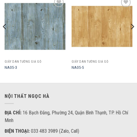
Add to
Add to
wishlist
wishlist
GIẤY DÁN TƯỜNG GIẢ GỖ
GIẤY DÁN TƯỜNG GIẢ GỖ
NA05-3
NA05-5
NỘI THẤT NGỌC HÀ
ĐỊA CHỈ:
16 Bạch Đằng, Phường 24, Quận Bình Thạnh, TP. Hồ Chí
Minh
ĐIỆN THOẠI:
033 483 3989 (Zalo, Call)