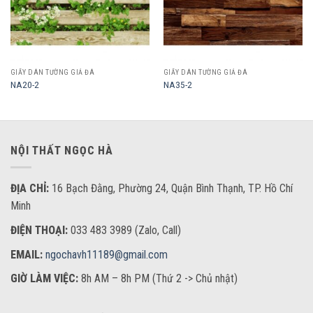
GIẤY DÁN TƯỜNG GIẢ ĐÁ
GIẤY DÁN TƯỜNG GIẢ ĐÁ
NA20-2
NA35-2
NỘI THẤT NGỌC HÀ
ĐỊA CHỈ:
16 Bạch Đằng, Phường 24, Quận Bình Thạnh, TP. Hồ Chí
Minh
ĐIỆN THOẠI:
033 483 3989 (Zalo, Call)
EMAIL:
ngochavh11189@gmail.com
GIỜ LÀM VIỆC:
8h AM – 8h PM (Thứ 2 -> Chủ nhật)