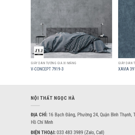
GIẤY DÁN TƯỜNG GIẢ XI MĂNG
GIẤY DÁN 
V-CONCEPT 7919-3
XAVIA 39
NỘI THẤT NGỌC HÀ
ĐỊA CHỈ:
16 Bạch Đằng, Phường 24, Quận Bình Thạnh, T
Hồ Chí Minh
ĐIỆN THOẠI:
033 483 3989 (Zalo, Call)