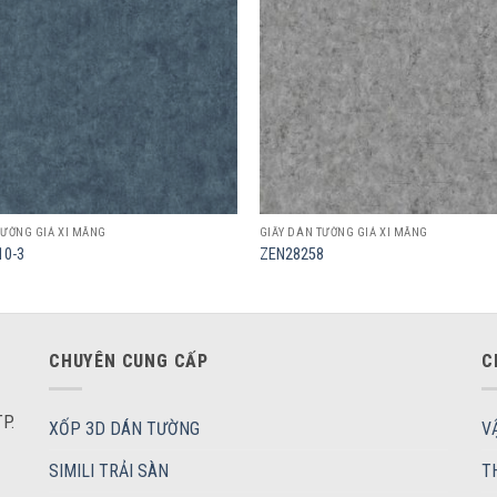
TƯỜNG GIẢ XI MĂNG
GIẤY DÁN TƯỜNG GIẢ XI MĂNG
10-3
ZEN28258
CHUYÊN CUNG CẤP
C
P.
XỐP 3D DÁN TƯỜNG
V
SIMILI TRẢI SÀN
T