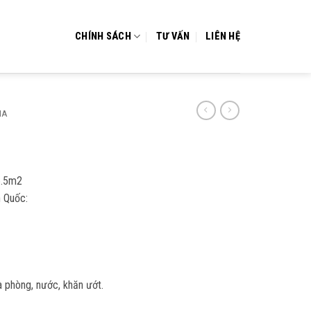
CHÍNH SÁCH
TƯ VẤN
LIÊN HỆ
IA
6.5m2
 Quốc:
 phòng, nước, khăn ướt.