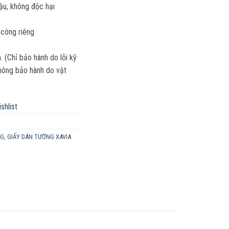
hậu, không độc hại
 công riêng
(Chỉ bảo hành do lỗi kỹ
 Không bảo hành do vật
shlist
NG
,
GIẤY DÁN TƯỜNG XAVIA