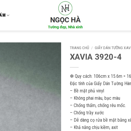
HẨM
TRANG CHỦ
/
GIẤY DÁN TƯỜNG XAV
XAVIA 3920-4
Add to
wishlist
❇ Quy cách: 106cm x 15.6m = 1
Đặc tính của Giấy Dán Tường Hàn
– Bề mặt phủ vinyl
– Không phai màu, bạc màu
– Chống thấm, chống rêu mốc.
– Chống trầy xước
– Dễ dàng cọ rửa bề mặt bằng xà
– Khả năng chịu kiềm, axit