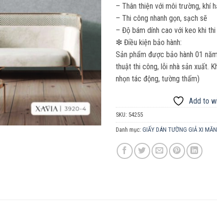
– Thân thiện với môi trường, khí 
– Thi công nhanh gọn, sạch sẽ
– Độ bám dính cao với keo khi thi
❇ Điều kiện bảo hành:
Sản phẩm được bảo hành 01 năm. 
thuật thi công, lỗi nhà sản xuất.
nhọn tác động, tường thấm)
Add to wi
SKU:
54255
Danh mục:
GIẤY DÁN TƯỜNG GIẢ XI MĂ