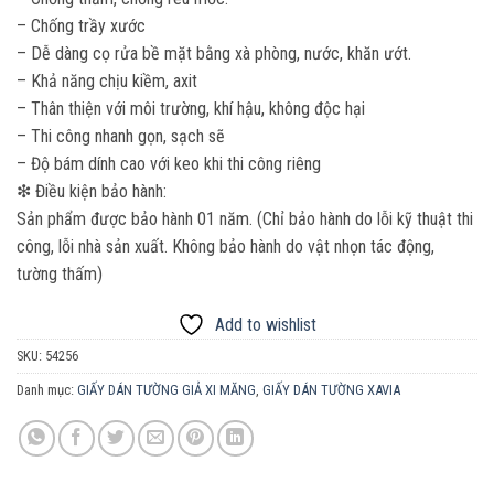
– Chống trầy xước
– Dễ dàng cọ rửa bề mặt bằng xà phòng, nước, khăn ướt.
– Khả năng chịu kiềm, axit
– Thân thiện với môi trường, khí hậu, không độc hại
– Thi công nhanh gọn, sạch sẽ
– Độ bám dính cao với keo khi thi công riêng
❇ Điều kiện bảo hành:
Sản phẩm được bảo hành 01 năm. (Chỉ bảo hành do lỗi kỹ thuật thi
công, lỗi nhà sản xuất. Không bảo hành do vật nhọn tác động,
tường thấm)
Add to wishlist
SKU:
54256
Danh mục:
GIẤY DÁN TƯỜNG GIẢ XI MĂNG
,
GIẤY DÁN TƯỜNG XAVIA